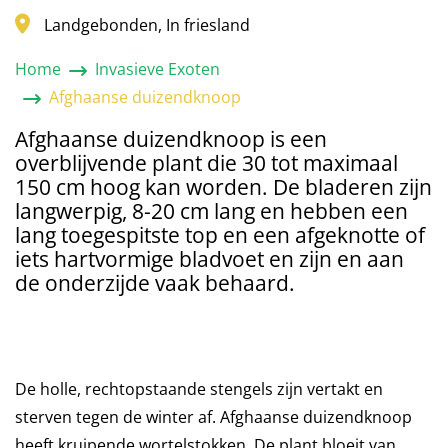
Blog_field_Filter
Landgebonden, In friesland
Home
Invasieve Exoten
Afghaanse duizendknoop
Afghaanse duizendknoop is een
overblijvende plant die 30 tot maximaal
150 cm hoog kan worden. De bladeren zijn
langwerpig, 8-20 cm lang en hebben een
lang toegespitste top en een afgeknotte of
iets hartvormige bladvoet en zijn en aan
de onderzijde vaak behaard.
De holle, rechtopstaande stengels zijn vertakt en
sterven tegen de winter af. Afghaanse duizendknoop
heeft kruipende wortelstokken. De plant bloeit van