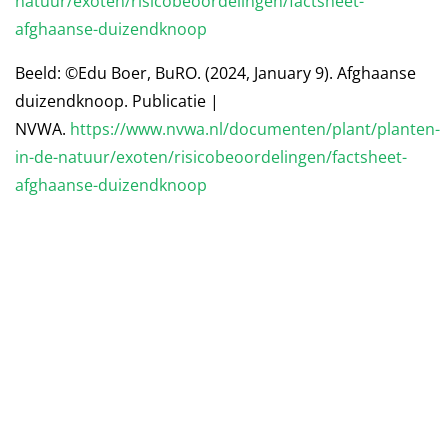
natuur/exoten/risicobeoordelingen/factsheet-
afghaanse-duizendknoop
Beeld: ©Edu Boer, BuRO. (2024, January 9). Afghaanse
duizendknoop. Publicatie |
NVWA.
https://www.nvwa.nl/documenten/plant/planten-
in-de-natuur/exoten/risicobeoordelingen/factsheet-
afghaanse-duizendknoop