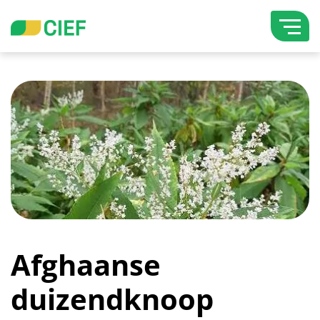
overslaan
Lettergrootte vergroten
Hoog contrast wisselen
Afghaanse
duizendknoop