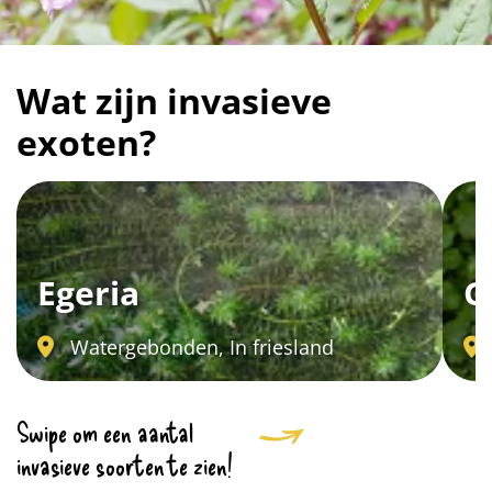
Wat zijn invasieve
exoten?
Egeria
G
Blog_field_Filter
Watergebonden, In friesland
Swipe om een aantal
invasieve soorten te zien!