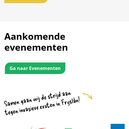
Aankomende
evenementen
Ga naar Evenementen
Samen gaan wij de strijd aan
tegen invasieve exoten in Fryslân!